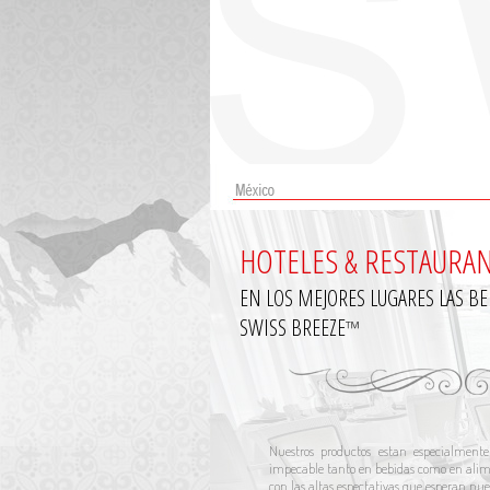
HOTELES & RESTAURA
EN LOS MEJORES LUGARES LAS B
SWISS BREEZE
™
Nuestros productos estan especialmente
impecable tanto en bebidas como en alim
con las altas espectativas que esperan nuest