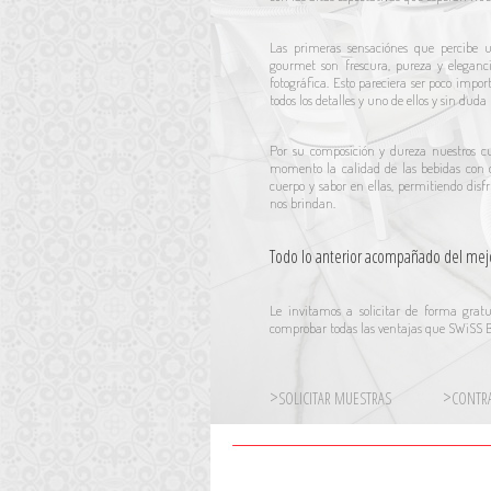
Las primeras sensaciónes que percibe 
gourmet son frescura, pureza y elegan
fotográfica. Esto pareciera ser poco impo
todos los detalles y uno de ellos y sin dud
Por su composición y dureza nuestros c
momento la calidad de las bebidas con 
cuerpo y sabor en ellas, permitiendo dis
nos brindan.
Todo lo anterior acompañado del mejor
Le invitamos a solicitar de forma grat
comprobar todas las ventajas que SWiSS B
>
>
SOLICITAR MUESTRAS
CONTRA